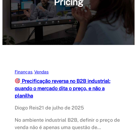
Pricing
Finanças
, 
Vendas
Precificação reversa no B2B industrial:
quando o mercado dita o preço, e não a
planilha
Diogo Reis
21 de julho de 2025
No ambiente industrial B2B, definir o preço de
venda não é apenas uma questão de…