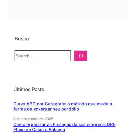
Busca
S
e
a
r
c
Últimos Posts
h
Curva ABC por Categoria: o método que muda a
forma de enxergar seu portfólio
6 de novembro de 2025
Como organizar as Finanças da sua empresa: DRE,
Fluxo de Caixa e Balanço