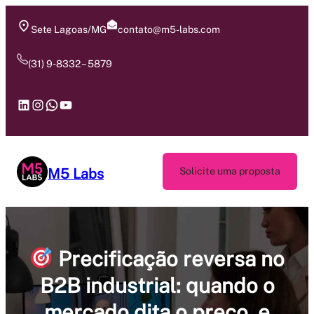
Pular
para
Sete Lagoas/MG
contato@m5-labs.com
o
conteúdo
(31) 9-8332 – 5879
LinkedIn
Instagram
WhatsApp
Youtube
M5 Labs
Solicite uma proposta
Precificação reversa no
B2B industrial: quando o
mercado dita o preço, e